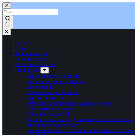
Перейти
к
сути
Ничего
не
найдено
Главная
О нас
Акции и скидки
Новости центра
Расписание занятий
Наши курсы
Курс подготовки к школе
Обучение чтению (алфавит)
Скорочтение
Ментальная арифметика
Курс каллиграфии
Развитие критического мышления у детей
Лепка из соленого теста
Рисование для детей
Английский язык для дошкольников и школьников
Занятия по Спидкубингу
Песочная терапия – секрет воспитания счастливого