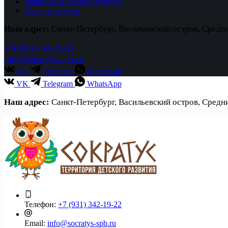
Мобильный Абакус (счеты)
Наши контакты
Наш адрес:
Санкт-Петербург, Васильевский остров, Средн
+7(931) 342-19-22
info@socratys-spb.ru
VK
Telegram
WhatsApp
VK
Telegram
WhatsApp
Наш адрес:
Санкт-Петербург, Васильевский остров, Средн
Телефон:
+7 (931) 342-19-22
Email:
info@socratys-spb.ru