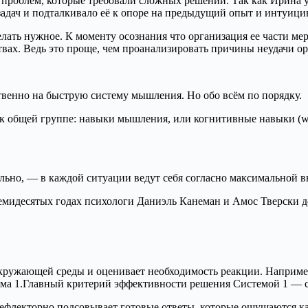
проблем, которые требовали сложных решений. Так как Ирина у
адач и подталкивало её к опоре на предыдущий опыт и интуици
делать нужное. К моменту осознания что организация ее части м
твах. Ведь это проще, чем проанализировать причины неудачи о
венно на быструю систему мышления. Но обо всём по порядку.
 общей группе: навыки мышления, или когнитивные навыки (ways
льно, — в каждой ситуации ведут себя согласно максимальной в
семидесятых годах психологи Даниэль Канеман и Амос Тверски 
окружающей среды и оценивает необходимость реакции. Наприме
тема 1.Главный критерий эффективности решения Системой 1 — с
ефлекторно подсовывает готовые ответы, которые ощущаются ка