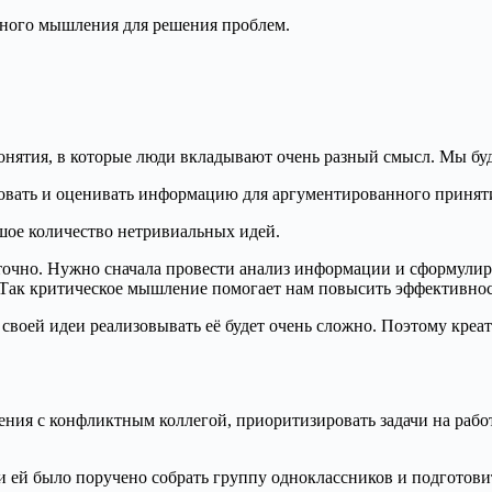
вного мышления для решения проблем.
нятия, в которые люди вкладывают очень разный смысл. Мы буд
овать и оценивать информацию для аргументированного принят
шое количество нетривиальных идей.
очно. Нужно сначала провести анализ информации и сформулиров
 Так критическое мышление помогает нам повысить эффективнос
ь своей идеи реализовывать её будет очень сложно. Поэтому кр
ения с конфликтным коллегой, приоритизировать задачи на работе
и ей было поручено собрать группу одноклассников и подготови