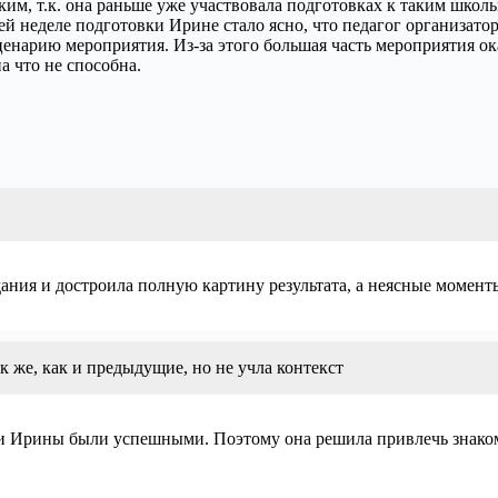
ёгким, т.к. она раньше уже участвовала подготовках к таким ш
й неделе подготовки Ирине стало ясно, что педагог организато
 сценарию мероприятия. Из-за этого большая часть мероприятия ок
а что не способна.
дания и достроила полную картину результата, а неясные момен
к же, как и предыдущие, но не учла контекст
 Ирины были успешными. Поэтому она решила привлечь знаком