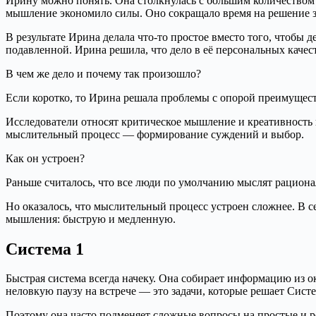
Ирину можно понять. Она столкнулась с большим количеством 
мышление экономило силы. Оно сокращало время на решение з
В результате Ирина делала что-то простое вместо того, чтобы 
подавленной. Ирина решила, что дело в её персональных качес
В чем же дело и почему так произошло?
Если коротко, то Ирина решала проблемы с опорой преимущест
Исследователи относят критическое мышление и креативность к
мыслительный процесс — формирование суждений и выбор.
Как он устроен?
Раньше считалось, что все люди по умолчанию мыслят рациона
Но оказалось, что мыслительный процесс устроен сложнее. В 
мышления: быструю и медленную.
Система 1
Быстрая система всегда начеку. Она собирает информацию из 
неловкую паузу на встрече — это задачи, которые решает Сис
Поэтому она часто подменяет сложные вопросы на простые и р