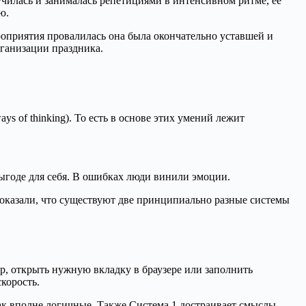
чилась и занималась репетициями в интенсивном ритме, её
ю.
ероприятия провалилась она была окончательно уставшей и
рганизации праздника.
 of thinking). То есть в основе этих умений лежит
ыгоде для себя. В ошибках люди винили эмоции.
доказали, что существуют две принципиально разные системы
р, открыть нужную вкладку в браузере или заполнить
корость.
к вполне логичные. Также Система 1 достраивает смыслы,