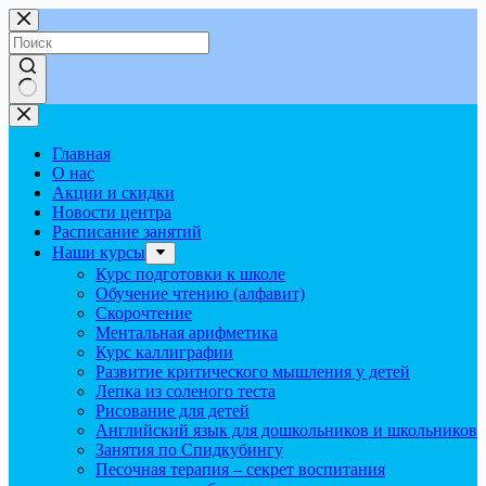
Перейти
к
сути
Ничего
не
найдено
Главная
О нас
Акции и скидки
Новости центра
Расписание занятий
Наши курсы
Курс подготовки к школе
Обучение чтению (алфавит)
Скорочтение
Ментальная арифметика
Курс каллиграфии
Развитие критического мышления у детей
Лепка из соленого теста
Рисование для детей
Английский язык для дошкольников и школьников
Занятия по Спидкубингу
Песочная терапия – секрет воспитания