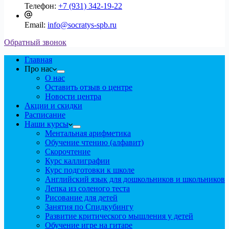
Телефон:
+7 (931) 342-19-22
Email:
info@socratys-spb.ru
Обратный звонок
Главная
Про нас
О нас
Оставить отзыв о центре
Новости центра
Акции и скидки
Расписание
Наши курсы
Ментальная арифметика
Обучение чтению (алфавит)
Скорочтение
Курс каллиграфии
Курс подготовки к школе
Английский язык для дошкольников и школьников
Лепка из соленого теста
Рисование для детей
Занятия по Спидкубингу
Развитие критического мышления у детей
Обучение игре на гитаре