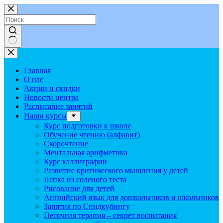
Перейти
к
сути
Ничего
не
найдено
Главная
О нас
Акции и скидки
Новости центра
Расписание занятий
Наши курсы
Курс подготовки к школе
Обучение чтению (алфавит)
Скорочтение
Ментальная арифметика
Курс каллиграфии
Развитие критического мышления у детей
Лепка из соленого теста
Рисование для детей
Английский язык для дошкольников и школьников
Занятия по Спидкубингу
Песочная терапия – секрет воспитания