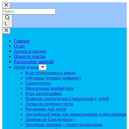
Перейти
к
сути
Ничего
не
найдено
Главная
О нас
Акции и скидки
Новости центра
Расписание занятий
Наши курсы
Курс подготовки к школе
Обучение чтению (алфавит)
Скорочтение
Ментальная арифметика
Курс каллиграфии
Развитие критического мышления у детей
Лепка из соленого теста
Рисование для детей
Английский язык для дошкольников и школьников
Занятия по Спидкубингу
Песочная терапия – секрет воспитания