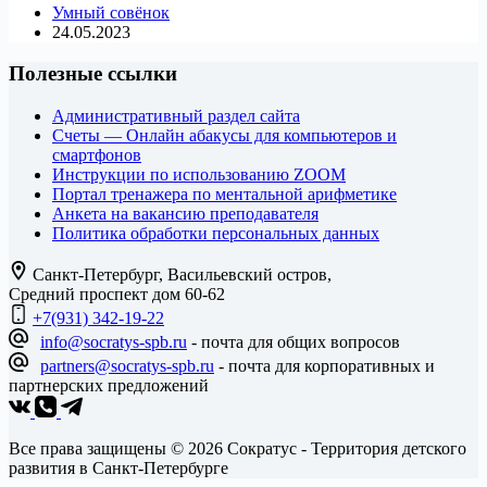
Умный совёнок
чемпионат
24.05.2023
по
ментальной
Полезные ссылки
арифметике
Административный раздел сайта
Счеты — Онлайн абакусы для компьютеров и
смартфонов
Инструкции по использованию ZOOM
Портал тренажера по ментальной арифметике
Анкета на вакансию преподавателя
Политика обработки персональных данных
Санкт-Петербург, Васильевский остров,
Средний проспект дом 60-62
+7(931) 342-19-22
info@socratys-spb.ru
- почта для общих вопросов
partners@socratys-spb.ru
- почта для корпоративных и
партнерских предложений
Все права защищены © 2026 Сократус - Территория детского
развития в Санкт-Петербурге