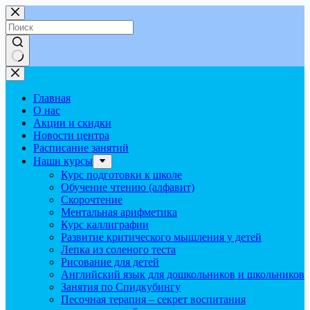
Перейти
к
сути
Ничего
не
найдено
Главная
О нас
Акции и скидки
Новости центра
Расписание занятий
Наши курсы
Курс подготовки к школе
Обучение чтению (алфавит)
Скорочтение
Ментальная арифметика
Курс каллиграфии
Развитие критического мышления у детей
Лепка из соленого теста
Рисование для детей
Английский язык для дошкольников и школьников
Занятия по Спидкубингу
Песочная терапия – секрет воспитания