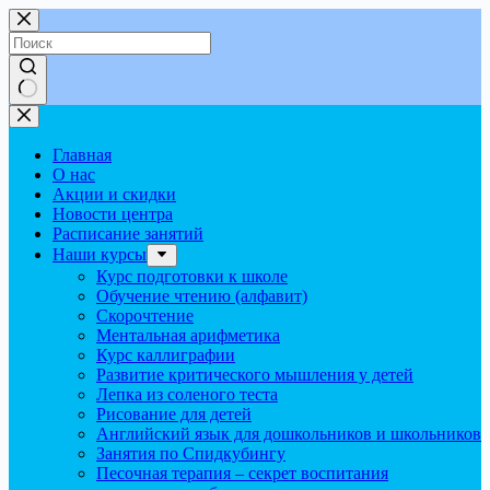
Перейти
к
сути
Ничего
не
найдено
Главная
О нас
Акции и скидки
Новости центра
Расписание занятий
Наши курсы
Курс подготовки к школе
Обучение чтению (алфавит)
Скорочтение
Ментальная арифметика
Курс каллиграфии
Развитие критического мышления у детей
Лепка из соленого теста
Рисование для детей
Английский язык для дошкольников и школьников
Занятия по Спидкубингу
Песочная терапия – секрет воспитания