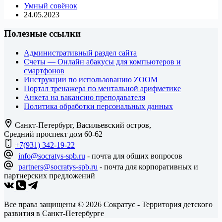
Умный совёнок
чемпионат
24.05.2023
по
ментальной
Полезные ссылки
арифметике
Административный раздел сайта
Счеты — Онлайн абакусы для компьютеров и
смартфонов
Инструкции по использованию ZOOM
Портал тренажера по ментальной арифметике
Анкета на вакансию преподавателя
Политика обработки персональных данных
Санкт-Петербург, Васильевский остров,
Средний проспект дом 60-62
+7(931) 342-19-22
info@socratys-spb.ru
- почта для общих вопросов
partners@socratys-spb.ru
- почта для корпоративных и
партнерских предложений
Все права защищены © 2026 Сократус - Территория детского
развития в Санкт-Петербурге