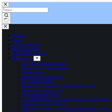
Перейти
к
сути
Ничего
не
найдено
Главная
О нас
Акции и скидки
Новости центра
Расписание занятий
Наши курсы
Курс подготовки к школе
Обучение чтению (алфавит)
Скорочтение
Ментальная арифметика
Курс каллиграфии
Развитие критического мышления у детей
Лепка из соленого теста
Рисование для детей
Английский язык для дошкольников и школьников
Занятия по Спидкубингу
Песочная терапия – секрет воспитания счастливого