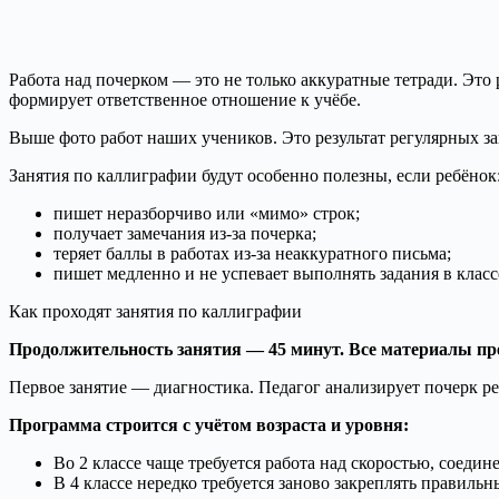
Работа над почерком — это не только аккуратные тетради. Эт
формирует ответственное отношение к учёбе.
Выше фото работ наших учеников. Это результат регулярных за
Занятия по каллиграфии будут особенно полезны, если ребёнок
пишет неразборчиво или «мимо» строк;
получает замечания из-за почерка;
теряет баллы в работах из-за неаккуратного письма;
пишет медленно и не успевает выполнять задания в класс
Как проходят занятия по каллиграфии
Продолжительность занятия — 45 минут. Все материалы пр
Первое занятие — диагностика. Педагог анализирует почерк ре
Программа строится с учётом возраста и уровня:
Во 2 классе чаще требуется работа над скоростью, соеди
В 4 классе нередко требуется заново закреплять правиль