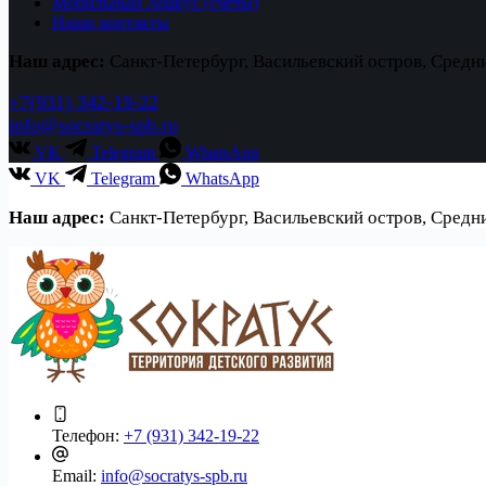
Мобильный Абакус (счеты)
Наши контакты
Наш адрес:
Санкт-Петербург, Васильевский остров, Средн
+7(931) 342-19-22
info@socratys-spb.ru
VK
Telegram
WhatsApp
VK
Telegram
WhatsApp
Наш адрес:
Санкт-Петербург, Васильевский остров, Средн
Телефон:
+7 (931) 342-19-22
Email:
info@socratys-spb.ru