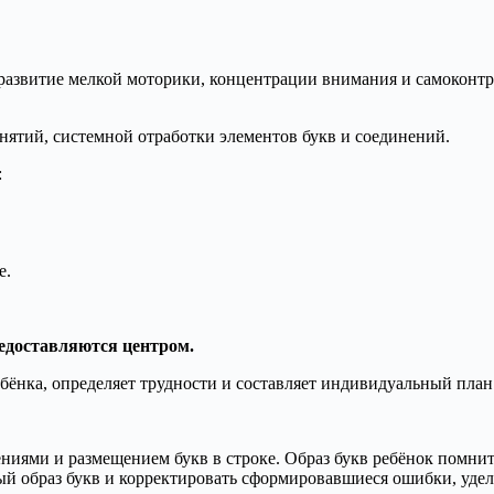
о развитие мелкой моторики, концентрации внимания и самоконт
нятий, системной отработки элементов букв и соединений.
:
е.
едоставляются центром.
бёнка, определяет трудности и составляет индивидуальный план
нениями и размещением букв в строке. Образ букв ребёнок помнит
ный образ букв и корректировать сформировавшиеся ошибки, уде