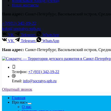
Мобильный Абакус (счеты)
Наши контакты
Наш адрес:
Санкт-Петербург, Васильевский остров, Средн
+7(931) 342-19-22
info@socratys-spb.ru
VK
Telegram
WhatsApp
VK
Telegram
WhatsApp
Наш адрес:
Санкт-Петербург, Васильевский остров, Средн
Телефон:
+7 (931) 342-19-22
Email:
info@socratys-spb.ru
Обратный звонок
Главная
Про нас
О нас