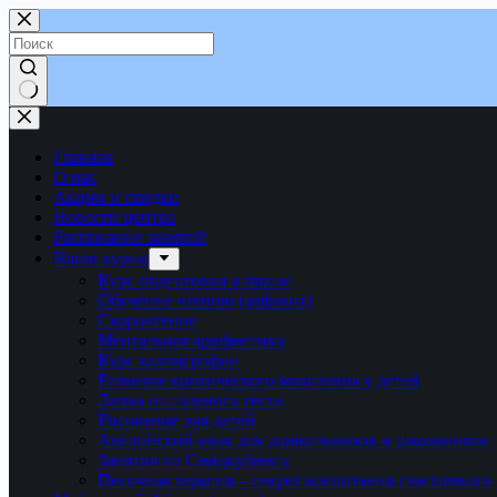
Перейти
к
сути
Ничего
не
найдено
Главная
О нас
Акции и скидки
Новости центра
Расписание занятий
Наши курсы
Курс подготовки к школе
Обучение чтению (алфавит)
Скорочтение
Ментальная арифметика
Курс каллиграфии
Развитие критического мышления у детей
Лепка из соленого теста
Рисование для детей
Английский язык для дошкольников и школьников
Занятия по Спидкубингу
Песочная терапия – секрет воспитания счастливого