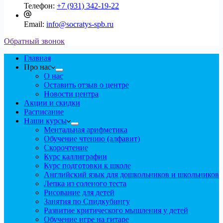
Телефон:
+7 (931) 342-19-22
Email:
info@socratys-spb.ru
Обратный звонок
Главная
Про нас
О нас
Оставить отзыв о центре
Новости центра
Акции и скидки
Расписание
Наши курсы
Ментальная арифметика
Обучение чтению (алфавит)
Скорочтение
Курс каллиграфии
Курс подготовки к школе
Английский язык для дошкольников и школьников
Лепка из соленого теста
Рисование для детей
Занятия по Спидкубингу
Развитие критического мышления у детей
Обучение игре на гитаре