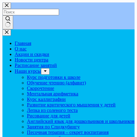
Перейти
к
сути
Ничего
не
найдено
Главная
О нас
Акции и скидки
Новости центра
Расписание занятий
Наши курсы
Курс подготовки к школе
Обучение чтению (алфавит)
Скорочтение
Ментальная арифметика
Курс каллиграфии
Развитие критического мышления у детей
Лепка из соленого теста
Рисование для детей
Английский язык для дошкольников и школьников
Занятия по Спидкубингу
Песочная терапия – секрет воспитания