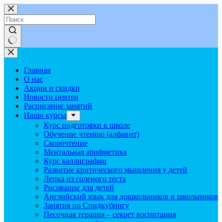
Перейти
к
сути
Ничего
не
найдено
Главная
О нас
Акции и скидки
Новости центра
Расписание занятий
Наши курсы
Курс подготовки к школе
Обучение чтению (алфавит)
Скорочтение
Ментальная арифметика
Курс каллиграфии
Развитие критического мышления у детей
Лепка из соленого теста
Рисование для детей
Английский язык для дошкольников и школьников
Занятия по Спидкубингу
Песочная терапия – секрет воспитания