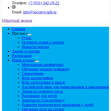
Телефон:
+7 (931) 342-19-22
Email:
info@socratys-spb.ru
Обратный звонок
Главная
Про нас
О нас
Оставить отзыв о центре
Новости центра
Акции и скидки
Расписание
Наши курсы
Ментальная арифметика
Обучение чтению (алфавит)
Скорочтение
Курс каллиграфии
Курс подготовки к школе
Английский язык для дошкольников и школьников
Лепка из соленого теста
Рисование для детей
Занятия по Спидкубингу
Развитие критического мышления у детей
Обучение игре на гитаре